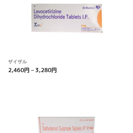
ザイザル
2,460
円
–
3,280
円