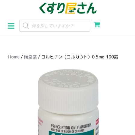
コ
ン
テ
ン
ツ
へ
Home
/
喘息薬
/ コルヒチン（コルガウト）0.5mg 100錠
ス
キ
ッ
プ