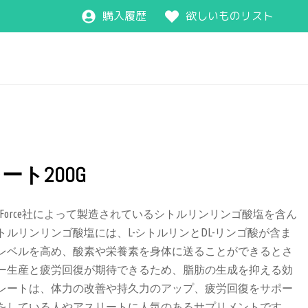
購入履歴
欲しいものリスト
ト200G
aForce社によって製造されているシトルリンリンゴ酸塩を含ん
ルリンリンゴ酸塩には、L-シトルリンとDL-リンゴ酸が含ま
レベルを高め、酸素や栄養素を身体に送ることができるとさ
ー生産と疲労回復が期待できるため、脂肪の生成を抑える効
レートは、体力の改善や持久力のアップ、疲労回復をサポー
をしている人やアスリートに人気のあるサプリメントです。