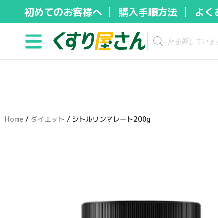
初めてのお客様へ
購入手順方法
よく
コ
ン
テ
ン
ツ
へ
ス
キ
Home
/
ダイエット
/ シトルリンマレート200g
ッ
プ