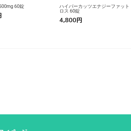
00mg 60錠
ハイパーカッツエナジーファット
ロス 60錠
円
4,800
円