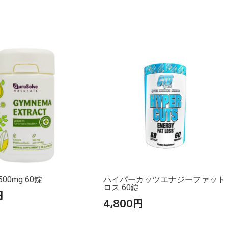
00mg 60錠
ハイパーカッツエナジーファット
ロス 60錠
円
4,800
円