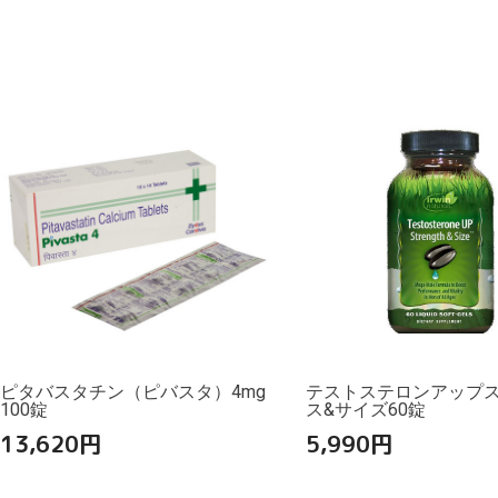
ピタバスタチン（ピバスタ）4mg
テストステロンアップ
100錠
ス&サイズ60錠
13,620
円
5,990
円