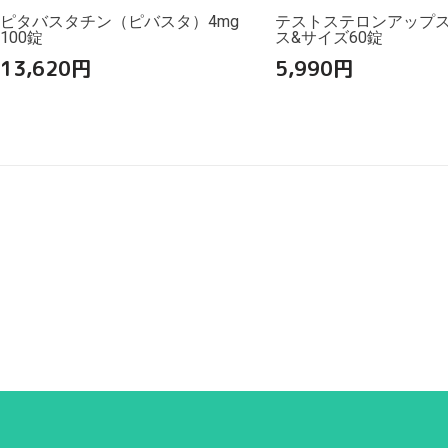
ピタバスタチン（ピバスタ）4mg
テストステロンアップ
100錠
ス&サイズ60錠
13,620
円
5,990
円