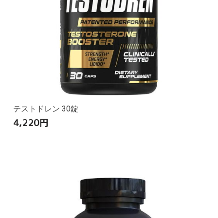
テストドレン 30錠
4,220
円