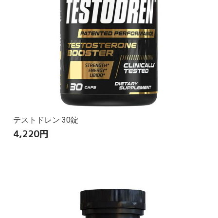
テストドレン 30錠
4,220
円