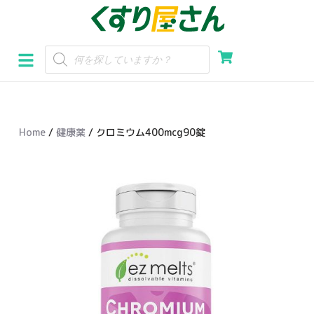
コ
ン
テ
ン
ツ
へ
Home
/
健康薬
/ クロミウム400mcg90錠
ス
キ
ッ
プ