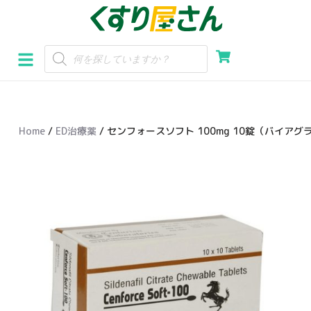
コ
ン
テ
ン
ツ
へ
Home
/
ED治療薬
/ センフォースソフト 100mg 10錠（バイア
ス
キ
ッ
プ