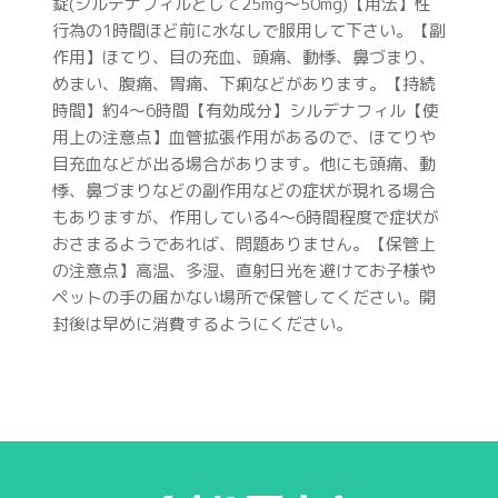
錠(シルデナフィルとして25mg～50mg)【用法】性
行為の1時間ほど前に水なしで服用して下さい。【副
作用】ほてり、目の充血、頭痛、動悸、鼻づまり、
めまい、腹痛、胃痛、下痢などがあります。【持続
時間】約4〜6時間【有効成分】シルデナフィル【使
用上の注意点】血管拡張作用があるので、ほてりや
目充血などが出る場合があります。他にも頭痛、動
悸、鼻づまりなどの副作用などの症状が現れる場合
もありますが、作用している4～6時間程度で症状が
おさまるようであれば、問題ありません。【保管上
の注意点】高温、多湿、直射日光を避けてお子様や
ペットの手の届かない場所で保管してください。開
封後は早めに消費するようにください。