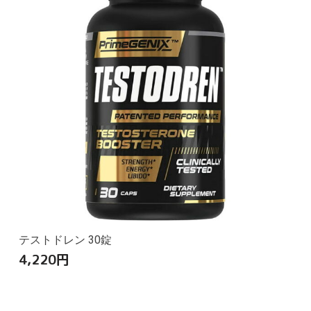
テストドレン 30錠
4,220
円