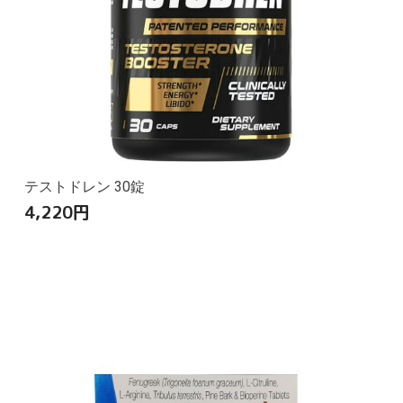
テストドレン 30錠
4,220
円