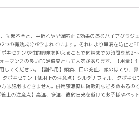
ース Dは、勃起不全と、中折れや早漏防止に効果のあるバイアグラ
2つの有効成分が含まれています。それにより早漏を防止とE
ポキセチンが性的興奮を抑えることで射精までの時間を約2～
ォーマンスの良いED治療薬として人気があります。【用量】1日
服用してください。【副作用】頭痛、目の充血、顔のほてり、鼻
ル、ダポキセチン【使用上の注意点】シルデナフィル、ダポキセ
の方は服用はできません。併用禁忌薬に硝酸剤など多数あるの
保管上の注意点】高温、多湿、直射日光を避けてお子様やペッ