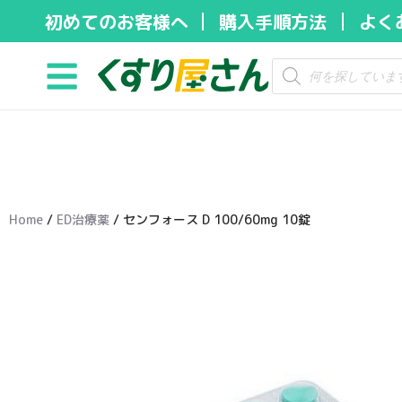
初めてのお客様へ
購入手順方法
よく
コ
ン
テ
ン
ツ
へ
ス
キ
Home
/
ED治療薬
/ センフォース D 100/60mg 10錠
ッ
プ