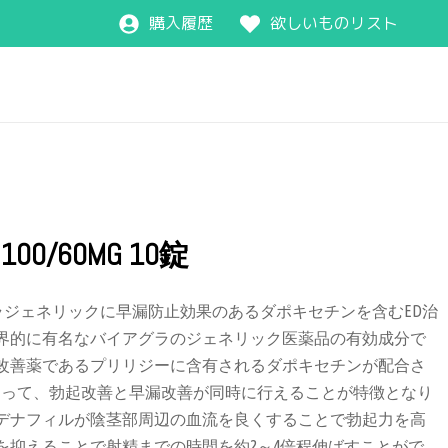
購入履歴
欲しいものリスト
0/60MG 10錠
ラジェネリックに早漏防止効果のあるダポキセチンを含むED治
界的に有名なバイアグラのジェネリック医薬品の有効成分で
改善薬であるプリリジーに含有されるダポキセチンが配合さ
よって、勃起改善と早漏改善が同時に行えることが特徴となり
デナフィルが陰茎部周辺の血流を良くすることで勃起力を高
を抑えることで射精までの時間を約2～4倍程伸ばすことがで