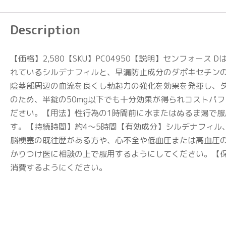
Description
【価格】2,580【SKU】PC04950【説明】センフォ
れているシルデナフィルと、早漏防止成分のダポキセチンの
陰茎部周辺の血流を良くし勃起力の強化を効果を発揮し、ダ
のため、半錠の50mg以下でも十分効果が得られコストパフ
ださい。【用法】性行為の1時間前に水またはぬるま湯で
す。【持続時間】約4〜5時間【有効成分】シルデナフィ
脳梗塞の既往歴がある方や、心不全や低血圧または高血圧
かりつけ医に相談の上で服用するようにしてください。【
消費するようにください。