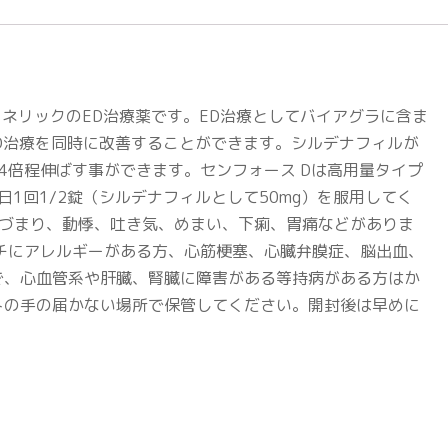
ジェネリックのED治療薬です。ED治療としてバイアグラに含ま
D治療を同時に改善することができます。シルデナフィルが
4倍程伸ばす事ができます。センフォース Dは高用量タイプ
1回1/2錠（シルデナフィルとして50mg）を服用してく
づまり、動悸、吐き気、めまい、下痢、胃痛などがありま
チにアレルギーがある方、心筋梗塞、心臓弁膜症、脳出血、
で、心血管系や肝臓、腎臓に障害がある等持病がある方はか
トの手の届かない場所で保管してください。開封後は早めに