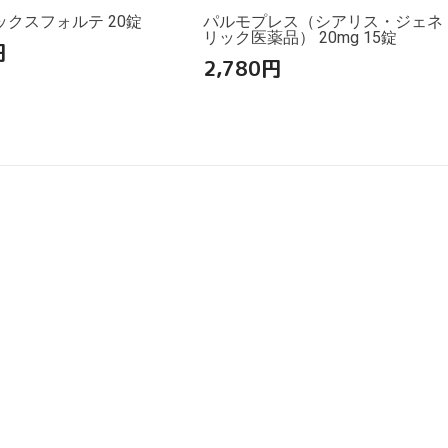
クスフォルテ 20錠
パルモプレス（シアリス・ジェネ
リック医薬品） 20mg 15錠
円
2,780
円