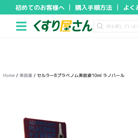
初めてのお客様へ
購入手順方法
よく
コ
ン
テ
ン
ツ
へ
ス
キ
Home
/
美容薬
/ セルラーBプラベノム美容液10ml ラノパール
ッ
プ