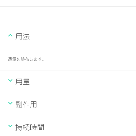
用法
適量を塗布します。
用量
副作用
持続時間