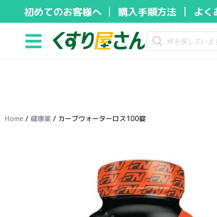
初めてのお客様へ
購入手順方法
よく
コ
ン
テ
ン
ツ
へ
ス
キ
Home
/
健康薬
/ カーブウォーターロス100錠
ッ
プ