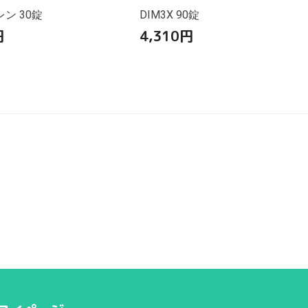
ン 30錠
DIM3X 90錠
円
4,310
円