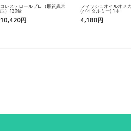
コレステロールプロ（脂質異常
フィッシュオイルオメガ3
症）120錠
(バイタルミー) 1本
10,420
円
4,180
円