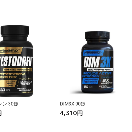
ン 30錠
DIM3X 90錠
円
4,310
円