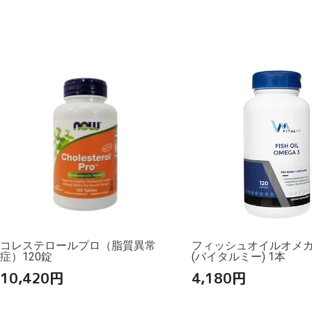
コレステロールプロ（脂質異常
フィッシュオイルオメガ3
症）120錠
(バイタルミー) 1本
10,420
円
4,180
円