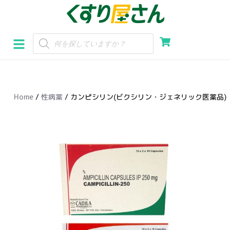
コ
ン
テ
ン
ツ
へ
Home
/
性病薬
/ カンピシリン(ビクシリン・ジェネリック医薬品)
ス
キ
ッ
プ