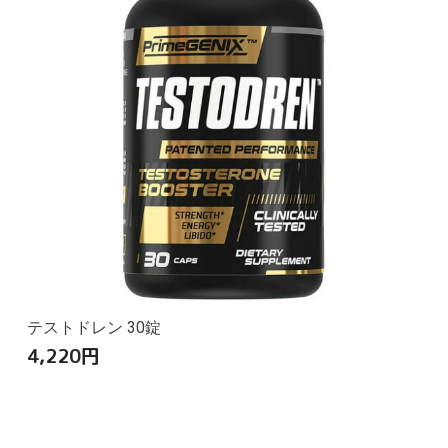
テストドレン 30錠
4,220
円