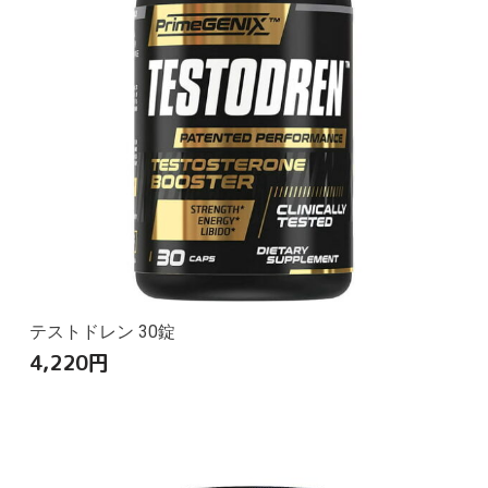
テストドレン 30錠
4,220
円