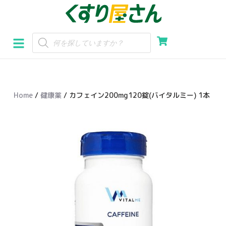
コ
ン
テ
ン
ツ
へ
Home
/
健康薬
/ カフェイン200mg120錠(バイタルミー) 1本
ス
キ
ッ
プ