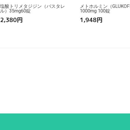
塩酸トリメタジジン（バスタレ
メトホルミン（GLUKOF
ル）35mg60錠
1000mg 100錠
2,380
円
1,948
円