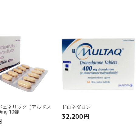
ジェネリック（アルドス
ドロネダロン
mg 10錠
32,200
円
円