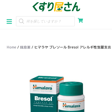
コ
ン
テ
ン
ツ
へ
Home
/
喘息薬
/ ヒマラヤ ブレソール Bresol アレルギ性気管支
ス
キ
ッ
プ