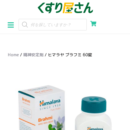
コ
ン
テ
ン
ツ
へ
Home
/
精神安定剤
/ ヒマラヤ ブラフミ 60錠
ス
キ
ッ
プ