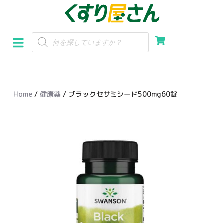
コ
ン
テ
ン
ツ
へ
Home
/
健康薬
/ ブラックセサミシード500mg60錠
ス
キ
ッ
プ