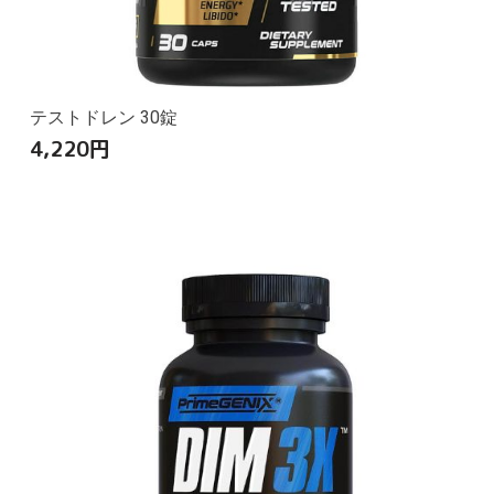
テストドレン 30錠
4,220
円