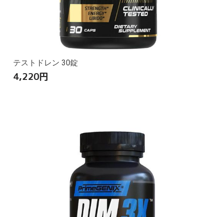
テストドレン 30錠
4,220
円