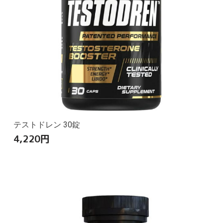
テストドレン 30錠
4,220
円