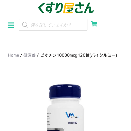
コ
ン
テ
ン
ツ
へ
Home
/
健康薬
/ ビオチン10000mcg120錠(バイタルミー)
ス
キ
ッ
プ