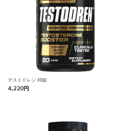
テストドレン 30錠
4,220
円