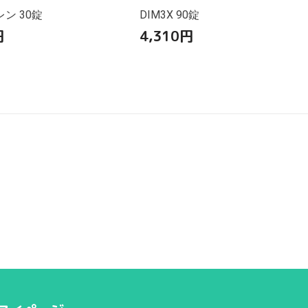
ン 30錠
DIM3X 90錠
円
4,310
円