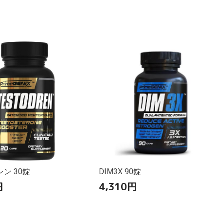
ン 30錠
DIM3X 90錠
円
4,310
円