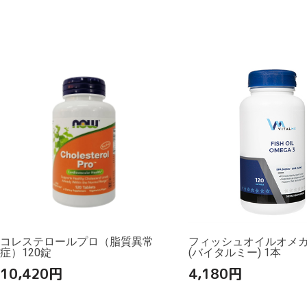
コレステロールプロ（脂質異常
フィッシュオイルオメガ3
症）120錠
(バイタルミー) 1本
10,420
円
4,180
円