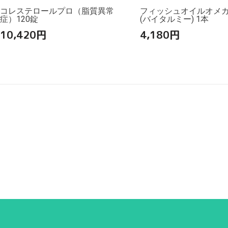
コレステロールプロ（脂質異常
フィッシュオイルオメガ3
症）120錠
(バイタルミー) 1本
10,420
円
4,180
円