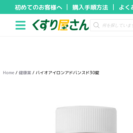
初めてのお客様へ
購入手順方法
よく
コ
ン
テ
ン
ツ
へ
ス
キ
Home
/
健康薬
/ バイオアイロンアドバンスド30錠
ッ
プ