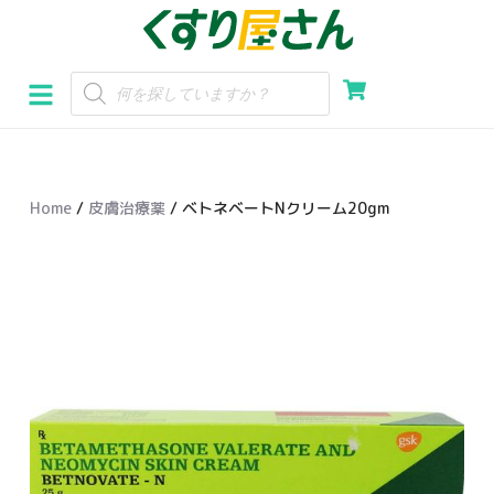
コ
ン
テ
ン
ツ
へ
Home
/
皮膚治療薬
/ ベトネベートNクリーム20gm
ス
キ
ッ
プ