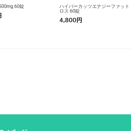
00mg 60錠
ハイパーカッツエナジーファット
ロス 60錠
円
4,800
円