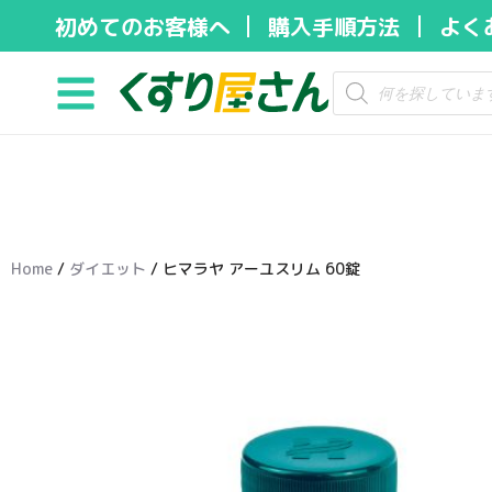
初めてのお客様へ
購入手順方法
よく
コ
ン
テ
ン
ツ
へ
ス
キ
Home
/
ダイエット
/ ヒマラヤ アーユスリム 60錠
ッ
プ