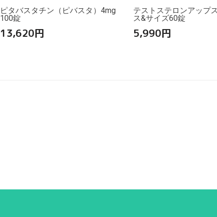
ピタバスタチン（ピバスタ）4mg
テストステロンアップ
100錠
ス&サイズ60錠
13,620
円
5,990
円