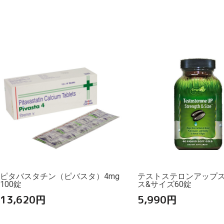
ピタバスタチン（ピバスタ）4mg
テストステロンアップ
100錠
ス&サイズ60錠
13,620
円
5,990
円