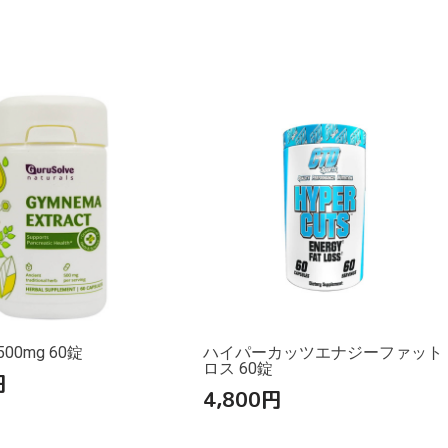
00mg 60錠
ハイパーカッツエナジーファット
ロス 60錠
円
4,800
円