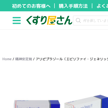
初めてのお客様へ
購入手順方法
よく
コ
ン
テ
ン
ツ
へ
ス
キ
Home
/
精神安定剤
/ アリピプラゾール（エビリファイ・ジェネリッ
ッ
プ