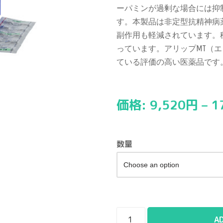
ーパミンが過剰な場合には抑
す。本製品は非定型抗精神病
副作用も軽減されています。
っています。アリップMT（
ている評価の高い医薬品です
価格:
9,520
円
–
1
数量
A