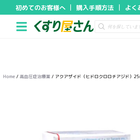
初めてのお客様へ
購入手順方法
よく
コ
ン
テ
ン
ツ
へ
ス
キ
Home
/
高血圧症治療薬
/ アクアザイド（ヒドロクロロチアジド）25m
ッ
プ