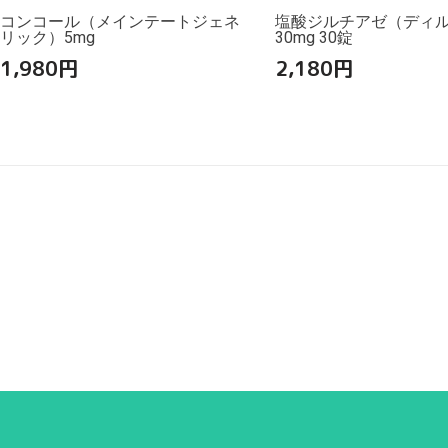
コンコール（メインテートジェネ
塩酸ジルチアゼ（ディ
リック）5mg
30mg 30錠
1,980
円
2,180
円