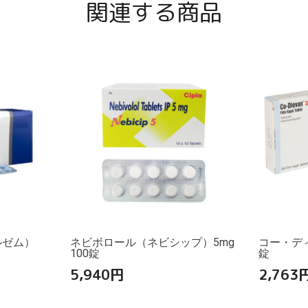
関連する商品
ルゼム）
ネビボロール（ネビシップ）5mg
コー・ディオ
100錠
錠
5,940
円
2,763