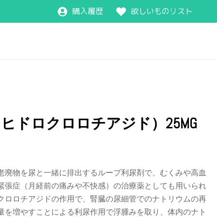
購入履歴
欲しいものリスト
ヒドロクロロチアジド）25MG
老廃物を尿と一緒に排出するループ利尿剤で、むくみや高血
緊張症（月経前の痛みや不快感）の治療薬としても用いられ
クロロチアジドの作用で、腎臓の尿細管でのナトリウムの再
量を増やすことによる利尿作用で浮腫みを取り、体内のナト