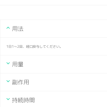
用法
1日1～2回、経口投与してください。
用量
副作用
持続時間