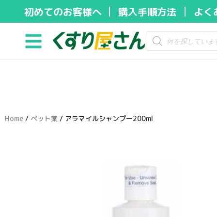
初めてのお客様へ
購入手順方法
よく
コ
ン
テ
ン
ツ
へ
ス
キ
Home
/
ペット薬
/ アラマイルシャンプー200ml
ッ
プ