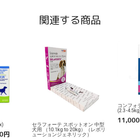
関連する商品
コンフォ
(2.3-4.5k
11,000
)
セラフォーテ スポットオン 中型
犬用 （10.1kg to 20kg）（レボリ
0
円
ューションジェネリック）