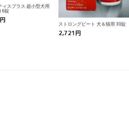
ティスプラス 超小型犬用
g) 6錠
円
ストロングビート 犬＆猫用 30錠
2,721
円