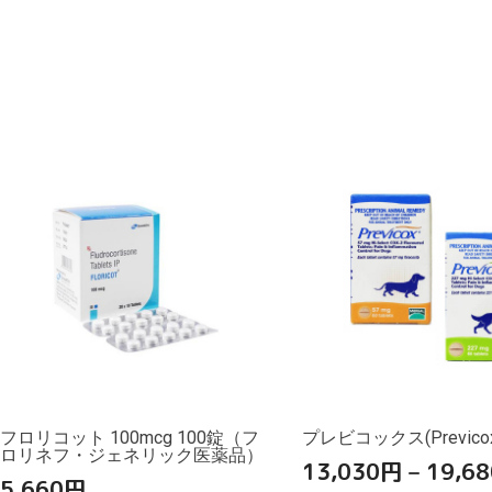
フロリコット 100mcg 100錠（フ
プレビコックス(Previcox
ロリネフ・ジェネリック医薬品）
13,030
円
–
19,68
5,660
円