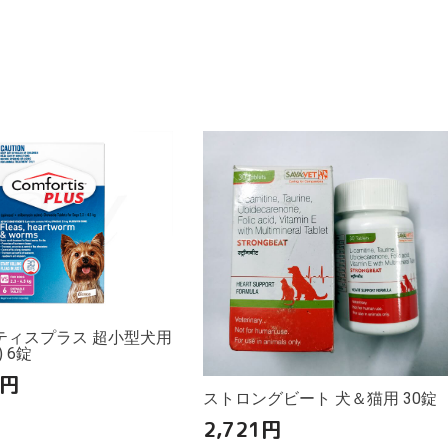
ティスプラス 超小型犬用
g) 6錠
円
ストロングビート 犬＆猫用 30錠
2,721
円