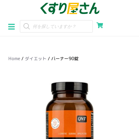
コ
ン
テ
ン
ツ
へ
Home
/
ダイエット
/ バーナー90錠
ス
キ
ッ
プ