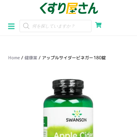
コ
ン
テ
ン
ツ
へ
Home
/
健康薬
/ アップルサイダービネガー180錠
ス
キ
ッ
プ