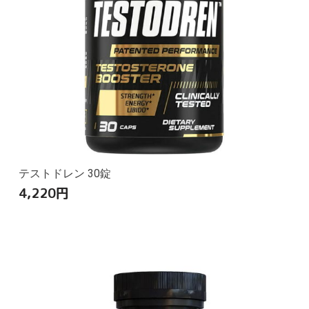
テストドレン 30錠
4,220
円