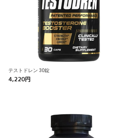
テストドレン 30錠
4,220
円