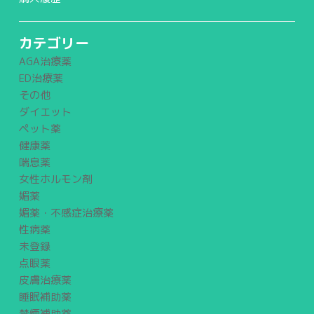
カテゴリー
AGA治療薬
ED治療薬
その他
ダイエット
ペット薬
健康薬
喘息薬
女性ホルモン剤
媚薬
媚薬・不感症治療薬
性病薬
未登録
点眼薬
皮膚治療薬
睡眠補助薬
禁煙補助薬