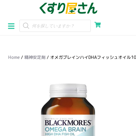
コ
ン
テ
ン
ツ
へ
Home
/
精神安定剤
/ オメガブレインハイDHAフィッシュオイル100
ス
キ
ッ
プ