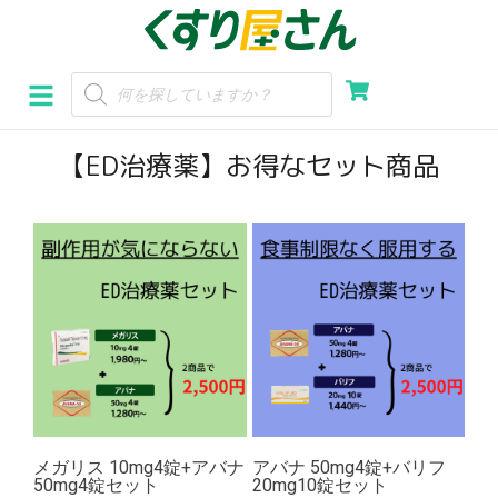
コ
ン
テ
ン
【ED治療薬】お得なセット商品
ツ
へ
ス
キ
ッ
プ
メガリス 10mg4錠+アバナ
アバナ 50mg4錠+バリフ
50mg4錠セット
20mg10錠セット