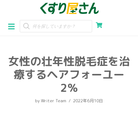
コ
ン
テ
ン
ツ
へ
女性の壮年性脱毛症を治
ス
キ
療するヘアフォーユー
ッ
プ
2％
by
Writer Team
2022年6月10日