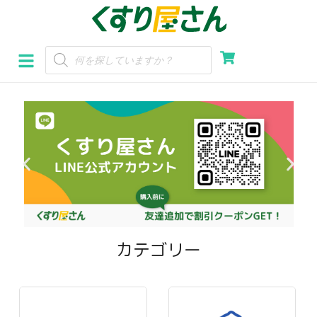
コ
ン
テ
ン
ツ
へ
ス
キ
ッ
プ
カテゴリー